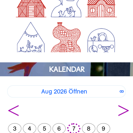
KALENDAR
Aug 2026 Öffnen
<
>
3
4
5
6
7
8
9