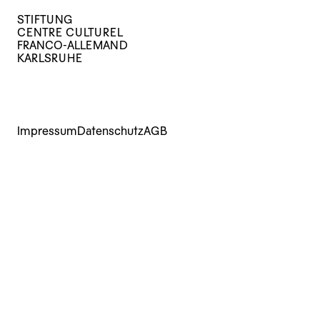
STIFTUNG
CENTRE CULTUREL
FRANCO-ALLEMAND
KARLSRUHE
Impressum
Datenschutz
AGB
Kurse
Veranstaltungen
Archiv
Über uns
Mediathek