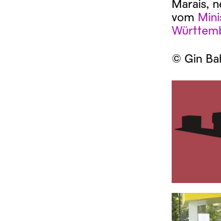
Marais, n
vom
Mini
Württem
© Gin Ba