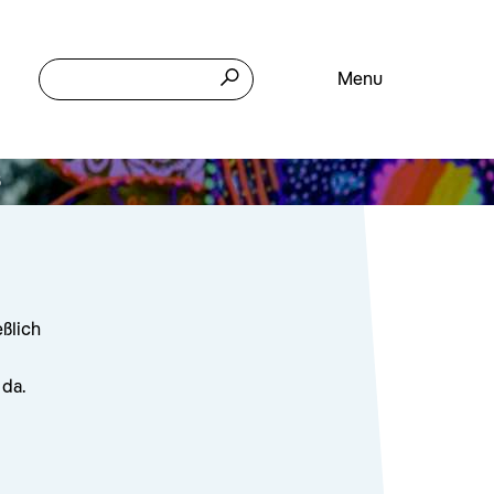
Menu
6
eßlich
 da.