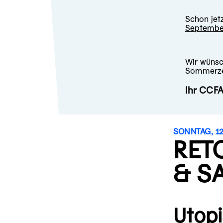
Schon jet
Septembe
Wir wünsc
Sommerze
Ihr CCF
SONNTAG, 12
RET
& S
Utopi