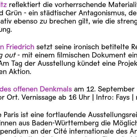
tz
reflektiert die vorherrschende Materiali
 Grün - ein städtischer Antagonismus, de
ativ ebenso zu brechen gilt, wie die streng
ung.
n Friedrich
setzt seine ironisch betitelte 
g out
- mit einem filmischen Dokument ein
 Am Tag der Ausstellung kündet eine Proje
n Aktion.
 des offenen Denkmals
am 12. September e
or Ort. Vernissage ab 16 Uhr | Intro: Fays 
 Paris ist eine fortlaufende Ausstellungsre
*innen aus Baden-Württemberg die Möglich
pendium an der Cité internationale des Ar