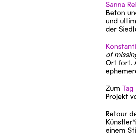
Sanna Rei
Beton und
und ultim
der Siedl
Konstanti
of missin
Ort fort.
ephemere
Zum
Tag
Projekt v
Retour de
Künstler
einem Sti