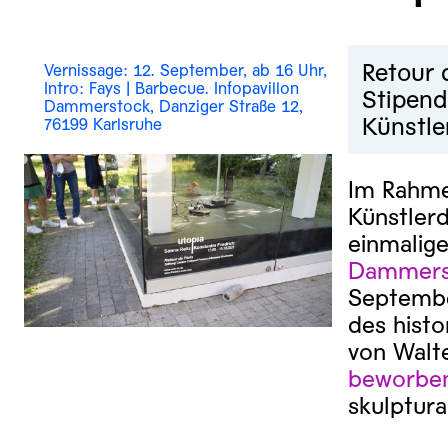
Retour 
Vernissage: 12. September, ab 16 Uhr,
Intro: Fays | Barbecue. Infopavillon
Stipend
Dammerstock, Danziger Straße 12,
Künstle
76199 Karlsruhe
Im Rahmen
Künstlerd
einmalige
Dammers
Septembe
des hist
von Walt
beworben
skulptura