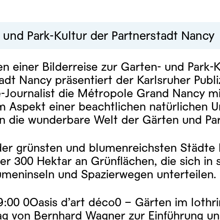
 und Park-Kultur der Partnerstadt Nancy
 einer Bilderreise zur Garten- und Park-K
adt Nancy präsentiert der Karlsruher Publi
e-Journalist die Métropole Grand Nancy 
m Aspekt einer beachtlichen natürlichen 
in die wunderbare Welt der Gärten und Pa
der grünsten und blumenreichsten Städte 
r 300 Hektar an Grünflächen, die sich in 
umeninseln und Spazierwegen unterteilen.
19:00 0Oasis d’art déco0 – Gärten im loth
rag von Bernhard Wagner zur Einführung u