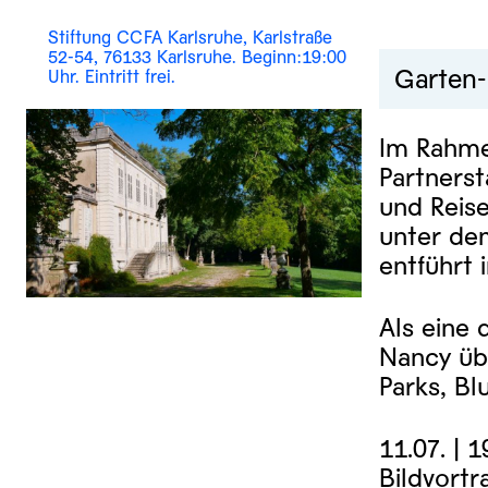
Stiftung CCFA Karlsruhe, Karlstraße
52-54, 76133 Karlsruhe. Beginn:19:00
Garten-
Uhr. Eintritt frei.
Im Rahmen
Partnerst
und Reis
unter de
entführt 
Als eine 
Nancy übe
Parks, Bl
11.07. | 
Bildvort