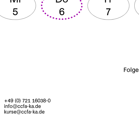
5
6
7
Folge
+49 (0) 721 16038-0
info@ccfa-ka.de
kurse@ccfa-ka.de