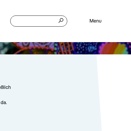
Menu
6
eßlich
 da.