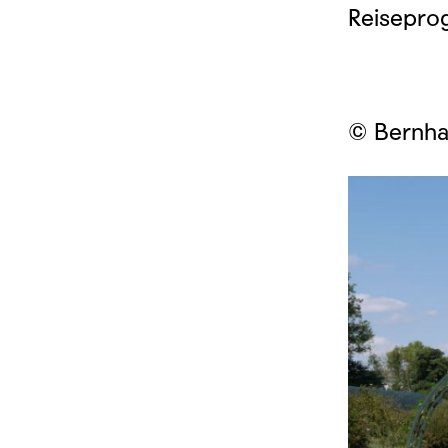
Reisepr
© Bernha