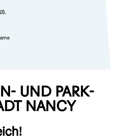
26.
lsame
N- UND PARK-
TADT NANCY
ich!