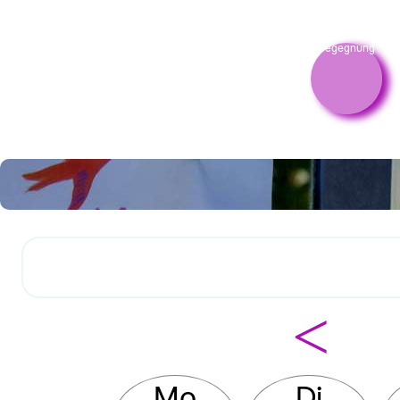
Begegnung
<
Mo
Di