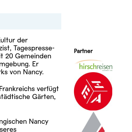
ultur der
zist, Tagespresse-
Partner
mit 20 Gemeinden
Umgebung. Er
rks von Nancy.
Frankreichs verfügt
städtische Gärten,
ringischen Nancy
nseres