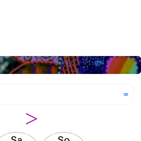
>
Sa
So