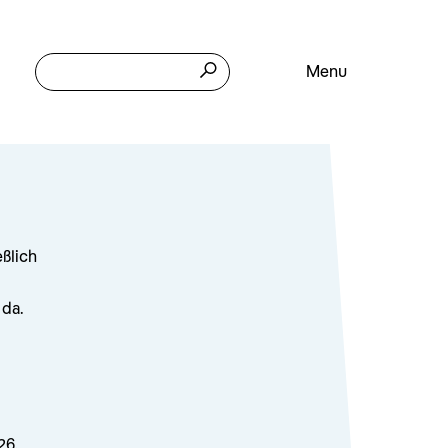
Menu
eßlich
 da.
26.