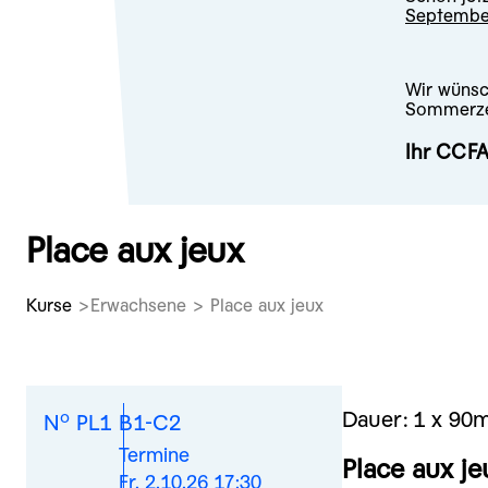
Septembe
Wir wünsc
Sommerze
Ihr CCF
Place aux jeux
Kurse
Erwachsene > Place aux jeux
o
Dauer:
1 x 90
N
PL1
B1-C2
Termine
Place aux jeu
Fr. 2.10.26 17:30