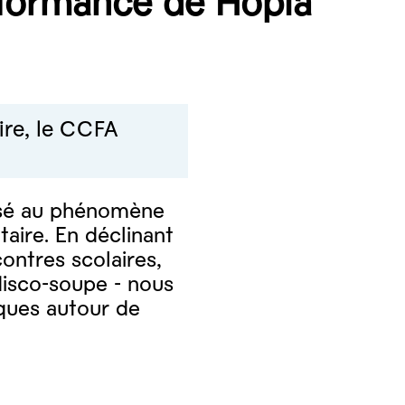
rformance de Hopla
aire, le CCFA
essé au phénomène
aire. En déclinant
ontres scolaires,
 disco-soupe - nous
iques autour de