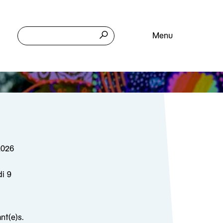
Menu
2026
di 9
nt(e)s.