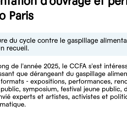
ntation d'ouvrage et pe
o Paris
ure du cycle contre le gaspillage aliment
n recueil.
ong de l'année 2025, le CCFA s'est intér
ssant que dérangeant du gaspillage aliment
 formats - expositions, performances, renc
 public, symposium, festival jeune public,
vié experts et artistes, activistes et polit
ématique.