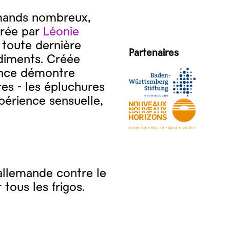
emands nombreux,
trée par
Léonie
 toute dernière
Partenaires
diments. Créée
ance démontre
res - les épluchures
érience sensuelle,
-allemande contre le
 tous les frigos.