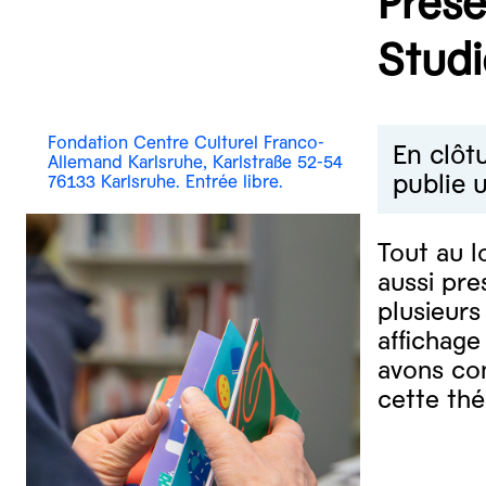
Prése
Studi
Fondation Centre Culturel Franco-
En clôt
Allemand Karlsruhe, Karlstraße 52-54
publie u
76133 Karlsruhe. Entrée libre.
Tout au l
aussi pre
plusieurs
affichage
avons con
cette th