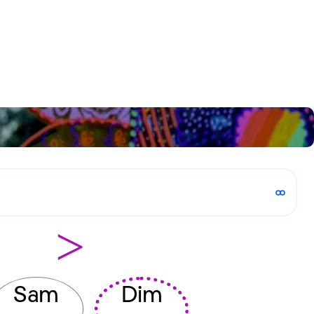
>
Sam
Dim