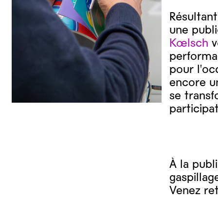
Résultan
une publ
Kœlsch
v
performa
pour l'oc
encore un
se trans
participat
À la publ
gaspillag
Venez ret