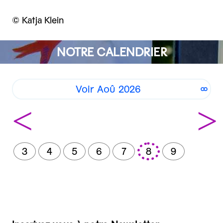
© Katja Klein
NOTRE CALENDRIER
Voir Aoû 2026
<
>
3
4
5
6
7
8
9