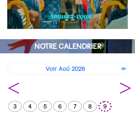
NOTRE CALENDRIER
Voir Aoû 2026
<
>
3
4
5
6
7
8
9