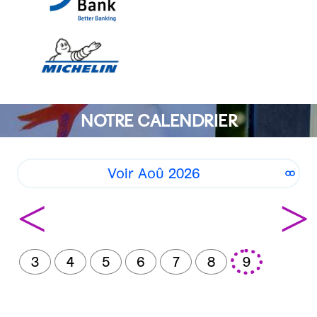
NOTRE CALENDRIER
Voir Aoû 2026
<
>
3
4
5
6
7
8
9