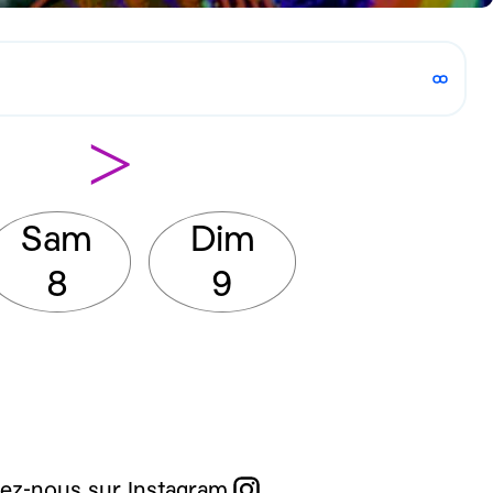
>
Sam
Dim
8
9
ez-nous sur Instagram