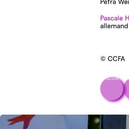
Petra Wei
Pascale 
allemand 
© CCFA
Lecture
R