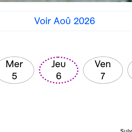
Voir Aoû 2026
Mer
Jeu
Ven
5
6
7
Suiv