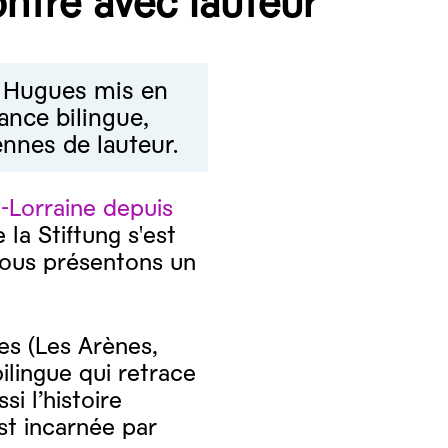
ntre avec lauteur
e Hugues mis en
ance bilingue,
nnes de lauteur.
e-Lorraine depuis
la Stiftung s'est
nous présentons un
es (Les Arènes,
lingue qui retrace
i l’histoire
st incarnée par