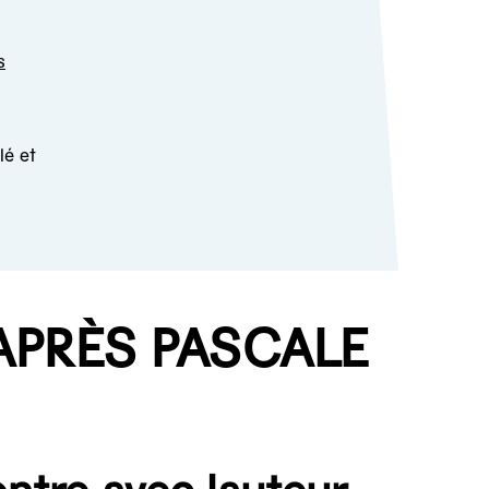
s
lé et
APRÈS PASCALE