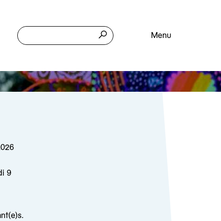
Menu
2026
di 9
nt(e)s.