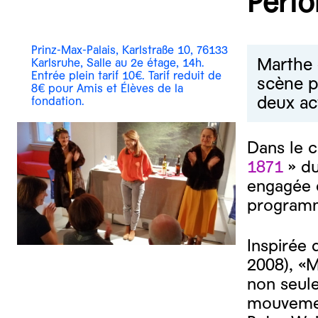
Perfo
Prinz-Max-Palais, Karlstraße 10, 76133
Marthe 
Karlsruhe, Salle au 2e étage, 14h.
Entrée plein tarif 10€. Tarif reduit de
scène p
8€ pour Amis et Élèves de la
deux ac
fondation.
Dans le c
1871
» d
engagée 
programme
Inspirée
2008), «M
non seule
mouvement