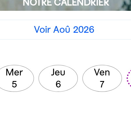
NOTRE CALENDRIER
Voir Aoû 2026
Mer
Jeu
Ven
5
6
7