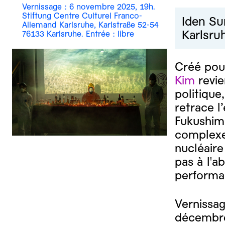
Vernissage : 6 novembre 2025, 19h.
Stiftung Centre Culturel Franco-
Iden Su
Allemand Karlsruhe, Karlstraße 52-54
Karlsruh
76133 Karlsruhe. Entrée : libre
Créé pour
Kim
revie
politique
retrace l
Fukushima
complexe 
nucléaire
pas à l'a
performan
Vernissag
décembre