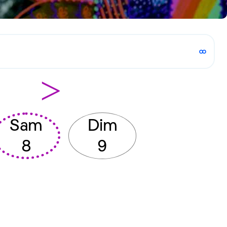
>
Sam
Dim
8
9