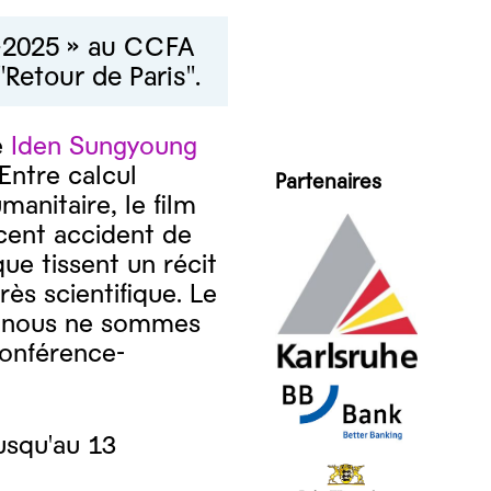
-2025 » au CCFA
"Retour de Paris".
e
Iden Sungyoung
Entre calcul
Partenaires
manitaire, le film
écent accident de
ue tissent un récit
ès scientifique. Le
 où nous ne sommes
 conférence-
usqu'au 13