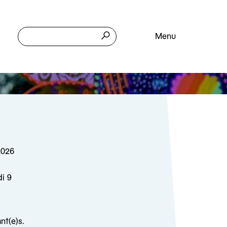
Menu
2026
di 9
nt(e)s.