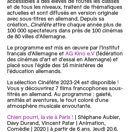
accessibles à des élèves de toutes les classes
et de tous les niveaux, traitent de thématiques
actuelles et sont diffusés en version originale
avec sous-titres en allemand. Depuis sa
création,
Cinéfête
attire chaque année plus de
100 000 spectateurs dans près de 100 cinémas
de 80 villes d’Allemagne.
Le programme est mis en œuvre par l’Institut
français d’Allemagne et
AG Kino e.V
(fédération
des cinémas d’art et d’essai en Allemagne) et
placé sous l’égide des 16 ministères de
l’éducation allemands.
La sélection Cinéfête 2023-24 est disponible !
Vous y découvrirez 7 films francophones sous-
titrés en allemand. Au programme : gaieté,
amitiés et aventures, le tout coloré d'une
atmosphère musicale envoutante.
C hien pourri, la vie à Paris !
| Stéphane Aubier,
Davy Durand, Vincent Patar | Animation,
Comédie | 2020 | à partir de 6 ans. Jeudi 20.6.