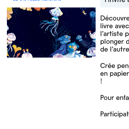
Découvre 
livre ave
l’artiste
plonger d
de l’autr
Crée pend
en papier
!
Pour enfa
Participat