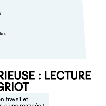
s
lé et
IEUSE : LECTURE
GRIOT
n travail et
mps d'une matinée !