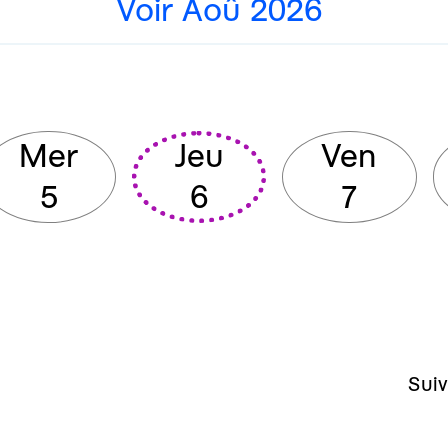
Voir Aoû 2026
Mer
Jeu
Ven
5
6
7
Suiv