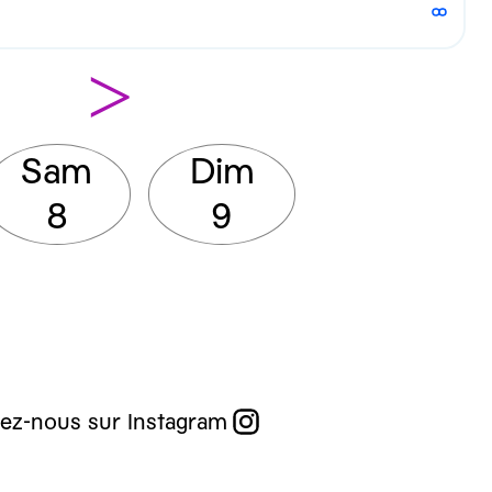
>
Sam
Dim
8
9
ez-nous sur Instagram