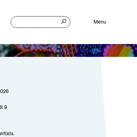
Menu
2026
di 9
nt(e)s.