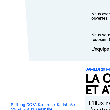
Nous avons
ouvertes,
Nous vous 
reposant !
L'équip
SAMEDI 29 M
LA 
ET 
L'illust
Stiftung CCFA Karlsruhe. Karlstraße
t'invite
52-54, 76133 Karlsruhe