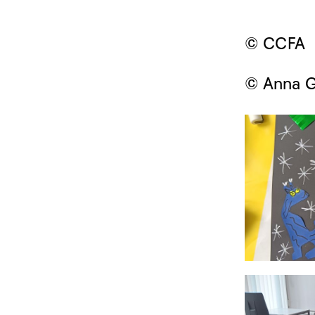
© CCFA
© Anna G