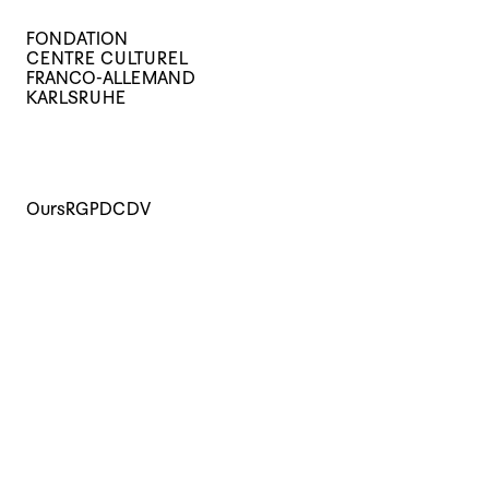
FONDATION
CENTRE CULTUREL
FRANCO-ALLEMAND
KARLSRUHE
Ours
RGPD
CDV
Cours
Evènements
Archives
Le centre